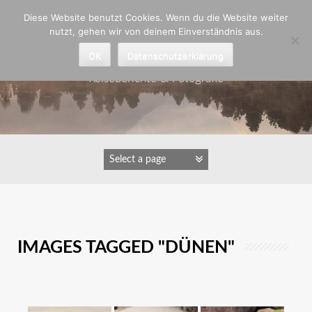
Zum
Diese Website benutzt Cookies. Wenn du die Website weiter
Inhalt
nutzt, gehen wir von deinem Einverständnis aus.
springen
Astrid Padberg
OK
Datenschutzerklärung
Reiseberichte & Fotografie
IMAGES TAGGED "DÜNEN"