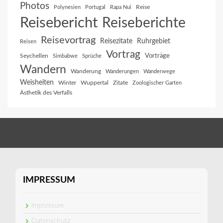
Photos
Reise
Polynesien
Portugal
Rapa Nui
Reisebericht
Reiseberichte
Reisevortrag
Reisezitate
Ruhrgebiet
Reisen
Vortrag
Vorträge
Seychellen
Simbabwe
Sprüche
Wandern
Wanderung
Wanderungen
Wanderwege
Weisheiten
Winter
Wuppertal
Zitate
Zoologischer Garten
Ästhetik des Verfalls
IMPRESSUM
Impressum
Datenschutz