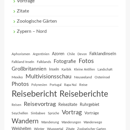
Vorträge
Zitate
Zoologische Gärten
Zypern – Nord
Falklandinseln
Azoren
Aphorismen
Chile
Argentinien
Devon
Fotos
Fotografie
Falkland Inseln
Falklands
Großbritannien
Inseln
Karibik
Kleine Antillen
Landschaft
Multivisionsschau
Mexiko
Neuseeland
Osterinsel
Photos
Reise
Polynesien
Portugal
Rapa Nui
Reisebericht
Reiseberichte
Reisevortrag
Reisezitate
Ruhrgebiet
Reisen
Vortrag
Vorträge
Seychellen
Simbabwe
Sprüche
Wandern
Wanderung
Wanderungen
Wanderwege
Weisheiten
Winter
Wuppertal
Zitate
Zoologischer Garten