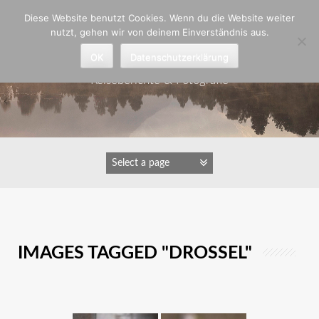
Zum
Diese Website benutzt Cookies. Wenn du die Website weiter
Inhalt
nutzt, gehen wir von deinem Einverständnis aus.
springen
Astrid Padberg
OK
Datenschutzerklärung
Reiseberichte & Fotografie
IMAGES TAGGED "DROSSEL"