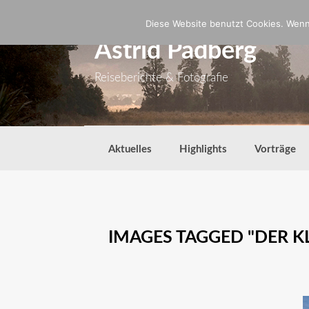
Zum
Inhalt
Diese Website benutzt Cookies. Wenn 
springen
Astrid Padberg
Reiseberichte & Fotografie
Aktuelles
Highlights
Vorträge
IMAGES TAGGED "DER KL