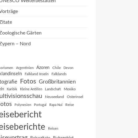
UNESCO Welterbestätten
Vorträge
Zitate
Zoologische Gärten
Zypern – Nord
Azoren
orismen
Chile
Argentinien
Devon
klandinseln
Falkland Inseln
Falklands
Fotos
Großbritannien
tografie
eln
Mexiko
Karibik
Kleine Antillen
Landschaft
ltivisionsschau
Neuseeland
Osterinsel
otos
Reise
Polynesien
Portugal
Rapa Nui
eisebericht
eiseberichte
Reisen
isevortrag