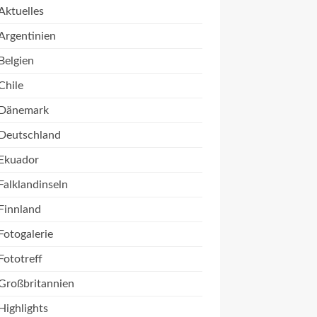
Aktuelles
Argentinien
Belgien
Chile
Dänemark
Deutschland
Ekuador
Falklandinseln
Finnland
Fotogalerie
Fototreff
Großbritannien
Highlights