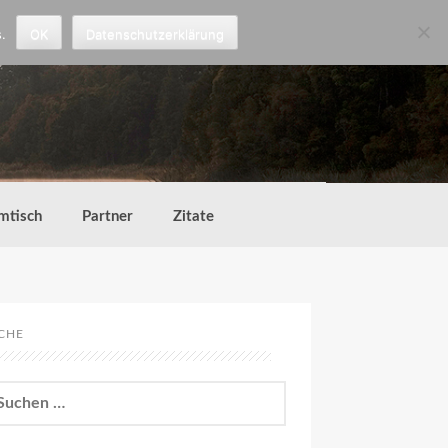
.
OK
Datenschutzerklärung
mtisch
Partner
Zitate
CHE
chen
h: