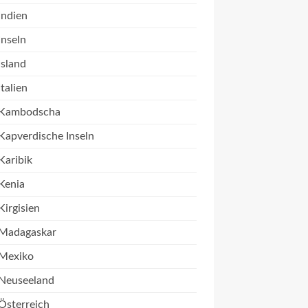
Indien
Inseln
Island
Italien
Kambodscha
Kapverdische Inseln
Karibik
Kenia
Kirgisien
Madagaskar
Mexiko
Neuseeland
Österreich