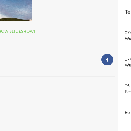
Te
HOW SLIDESHOW]
07.
Wu
07.
Wu
05.
Be
Bei