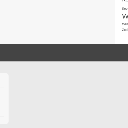
Sey
W
Wan
Zoo