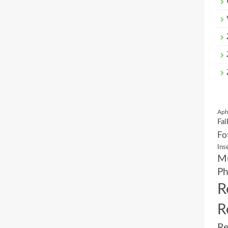
Aph
Fal
Fo
Ins
Mu
Ph
R
R
Re