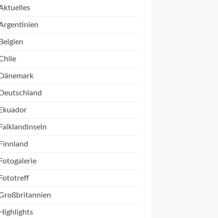
Aktuelles
Argentinien
Belgien
Chile
Dänemark
Deutschland
Ekuador
Falklandinseln
Finnland
Fotogalerie
Fototreff
Großbritannien
Highlights