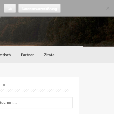
.
OK
Datenschutzerklärung
mtisch
Partner
Zitate
CHE
chen
h: