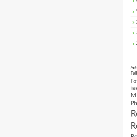
Aph
Fal
Fo
Ins
Mu
Ph
R
R
Re