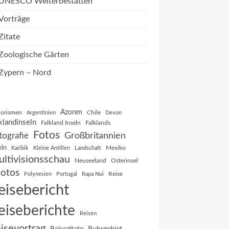
UNESCO Welterbestätten
Vorträge
Zitate
Zoologische Gärten
Zypern – Nord
Azoren
orismen
Chile
Argentinien
Devon
klandinseln
Falkland Inseln
Falklands
Fotos
Großbritannien
tografie
eln
Mexiko
Karibik
Kleine Antillen
Landschaft
ltivisionsschau
Neuseeland
Osterinsel
otos
Reise
Polynesien
Portugal
Rapa Nui
eisebericht
eiseberichte
Reisen
isevortrag