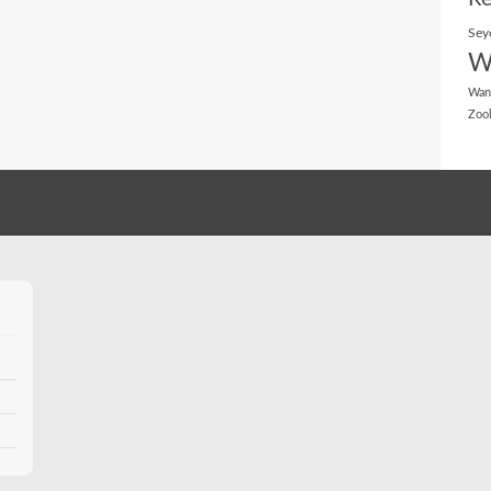
Sey
W
Wan
Zoo