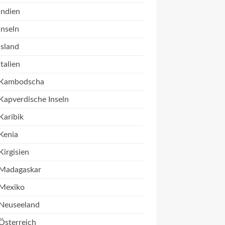
Indien
Inseln
Island
Italien
Kambodscha
Kapverdische Inseln
Karibik
Kenia
Kirgisien
Madagaskar
Mexiko
Neuseeland
Österreich