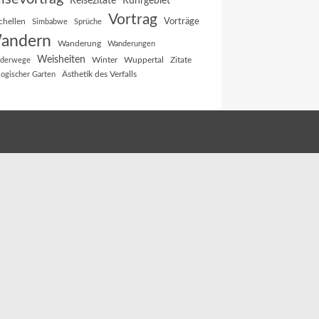
Reisezitate
Ruhrgebiet
Vortrag
Vorträge
chellen
Simbabwe
Sprüche
andern
Wanderung
Wanderungen
Weisheiten
Winter
Wuppertal
Zitate
derwege
Ästhetik des Verfalls
logischer Garten