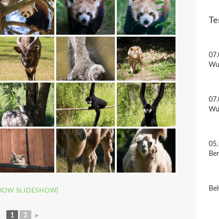
Te
07.
Wu
07.
Wu
05.
Be
Bei
HOW SLIDESHOW]
1
2
►