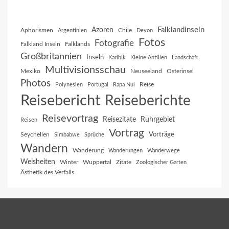
Falklandinseln
Azoren
Aphorismen
Chile
Argentinien
Devon
Fotos
Fotografie
Falkland Inseln
Falklands
Großbritannien
Inseln
Karibik
Kleine Antillen
Landschaft
Multivisionsschau
Mexiko
Neuseeland
Osterinsel
Photos
Reise
Polynesien
Portugal
Rapa Nui
Reisebericht
Reiseberichte
Reisevortrag
Reisezitate
Ruhrgebiet
Reisen
Vortrag
Vorträge
Seychellen
Simbabwe
Sprüche
Wandern
Wanderung
Wanderungen
Wanderwege
Weisheiten
Winter
Wuppertal
Zitate
Zoologischer Garten
Ästhetik des Verfalls