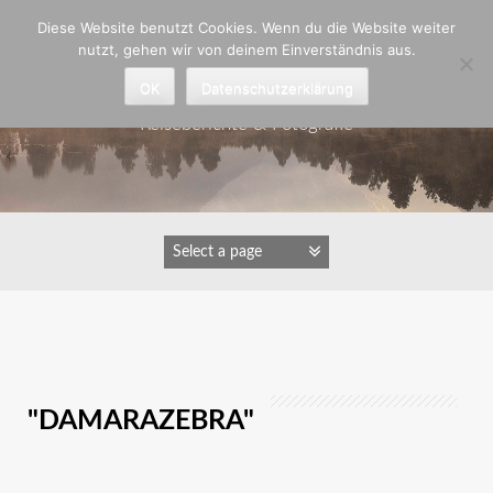
Zum
Diese Website benutzt Cookies. Wenn du die Website weiter
Inhalt
nutzt, gehen wir von deinem Einverständnis aus.
springen
Astrid Padberg
OK
Datenschutzerklärung
Reiseberichte & Fotografie
IMAGES TAGGED
"DAMARAZEBRA"