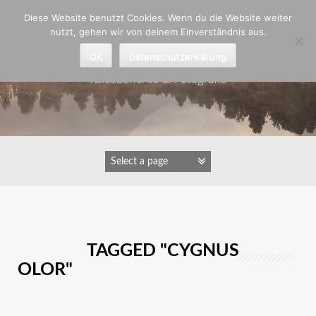
Zum
Diese Website benutzt Cookies. Wenn du die Website weiter
Inhalt
nutzt, gehen wir von deinem Einverständnis aus.
springen
Astrid Padberg
OK
Datenschutzerklärung
Reiseberichte & Fotografie
IMAGES TAGGED "CYGNUS
OLOR"