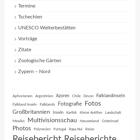
Termine
Tschechien
UNESCO Welterbestätten
Vorträge
Zitate
Zoologische Gärten
Zypern – Nord
Falklandinseln
Azoren
Aphorismen
Chile
Argentinien
Devon
Fotos
Fotografie
Falkland Inseln
Falklands
Großbritannien
Inseln
Karibik
Kleine Antillen
Landschaft
Multivisionsschau
Mexiko
Neuseeland
Osterinsel
Photos
Reise
Polynesien
Portugal
Rapa Nui
Reisebericht
Reiseberichte