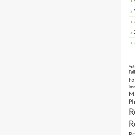
Aph
Fal
Fo
Ins
Mu
Ph
R
R
Re