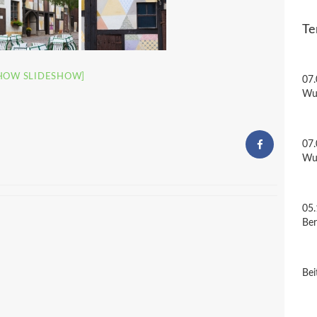
Te
HOW SLIDESHOW]
07.
Wu
07.
Wu
05.
Be
Bei