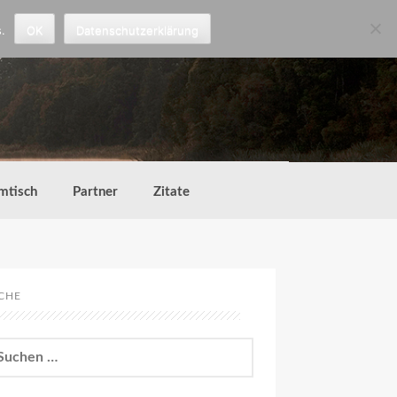
.
OK
Datenschutzerklärung
mtisch
Partner
Zitate
CHE
chen
h: