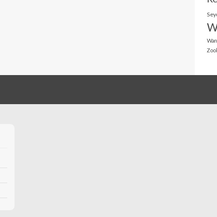
Sey
W
Wan
Zoo