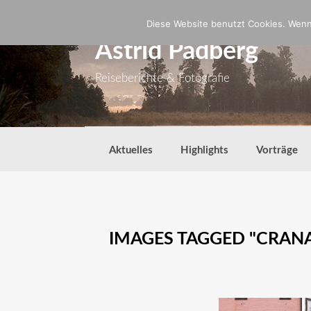
Zum
Inhalt
Diese Website benutzt Cookies. Wenn 
springen
Astrid Padberg
Reiseberichte & Fotografie
Aktuelles
Highlights
Vorträge
IMAGES TAGGED "CRAN