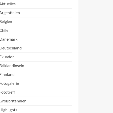
Aktuelles
Argentinien
Belgien
Chile
Dänemark
Deutschland
Ekuador
Falklandinseln
Finnland
Fotogalerie
Fototreff
Großbritannien
Highlights