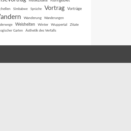
Reisezitate
Ruhrgebiet
Vortrag
Vorträge
chellen
Simbabwe
Sprüche
andern
Wanderung
Wanderungen
Weisheiten
Winter
Wuppertal
Zitate
derwege
Ästhetik des Verfalls
logischer Garten