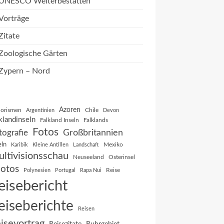
UNESCO Welterbestätten
Vorträge
Zitate
Zoologische Gärten
Zypern – Nord
Azoren
orismen
Chile
Argentinien
Devon
klandinseln
Falkland Inseln
Falklands
Fotos
Großbritannien
tografie
eln
Mexiko
Karibik
Kleine Antillen
Landschaft
ltivisionsschau
Neuseeland
Osterinsel
otos
Reise
Polynesien
Portugal
Rapa Nui
eisebericht
eiseberichte
Reisen
isevortrag