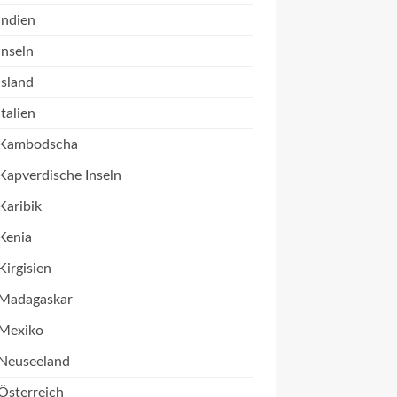
Indien
Inseln
Island
Italien
Kambodscha
Kapverdische Inseln
Karibik
Kenia
Kirgisien
Madagaskar
Mexiko
Neuseeland
Österreich