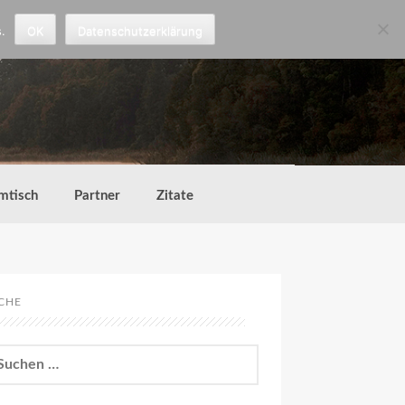
.
OK
Datenschutzerklärung
mtisch
Partner
Zitate
CHE
chen
h: