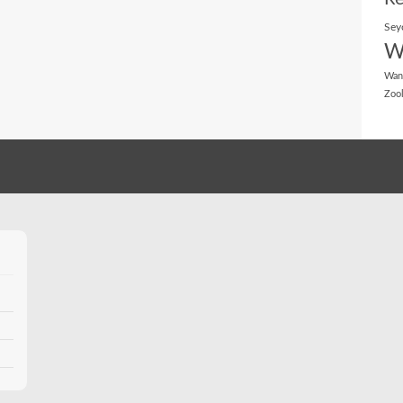
Sey
W
Wan
Zoo