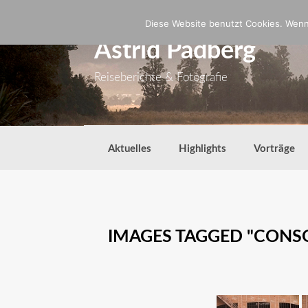
Zum
Inhalt
Diese Website benutzt Cookies. Wenn 
springen
Astrid Padberg
Reiseberichte & Fotografie
Aktuelles
Highlights
Vorträge
IMAGES TAGGED "CONS