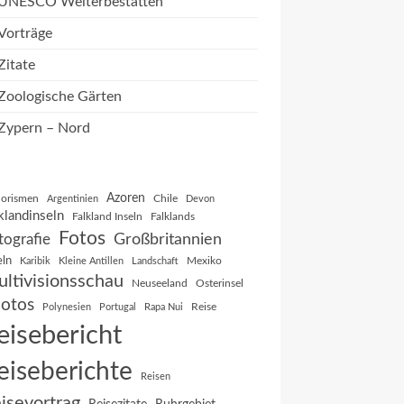
UNESCO Welterbestätten
Vorträge
Zitate
Zoologische Gärten
Zypern – Nord
Azoren
orismen
Chile
Argentinien
Devon
klandinseln
Falkland Inseln
Falklands
Fotos
Großbritannien
tografie
eln
Mexiko
Karibik
Kleine Antillen
Landschaft
ltivisionsschau
Neuseeland
Osterinsel
otos
Reise
Polynesien
Portugal
Rapa Nui
eisebericht
eiseberichte
Reisen
isevortrag