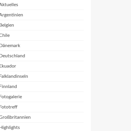
Aktuelles
Argentinien
Belgien
Chile
Dänemark
Deutschland
Ekuador
Falklandinseln
Finnland
Fotogalerie
Fototreff
Großbritannien
Highlights