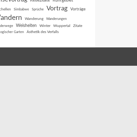
Reisezitate
Ruhrgebiet
Vortrag
Vorträge
chellen
Simbabwe
Sprüche
andern
Wanderung
Wanderungen
Weisheiten
Winter
Wuppertal
Zitate
derwege
Ästhetik des Verfalls
logischer Garten