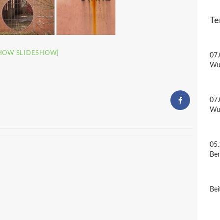
Te
HOW SLIDESHOW]
07.
Wu
07.
Wu
05.
Be
Bei