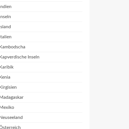
Indien
Inseln
Island
Italien
Kambodscha
Kapverdische Inseln
Karibik
Kenia
Kirgisien
Madagaskar
Mexiko
Neuseeland
Österreich