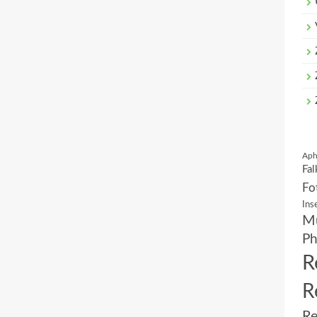
Aph
Fal
Fo
Ins
Mu
Ph
R
R
Re