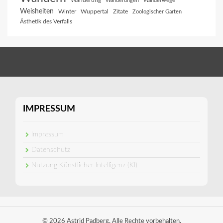
Wanderung
Wanderungen
Wanderwege
Weisheiten
Winter
Wuppertal
Zitate
Zoologischer Garten
Ästhetik des Verfalls
IMPRESSUM
Impressum
Datenschutz
Nutzung Künstlicher Intelligenz (KI)
© 2026 Astrid Padberg. Alle Rechte vorbehalten.