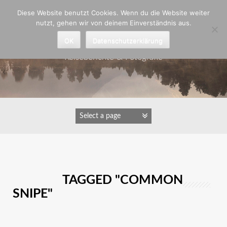
Zum
Diese Website benutzt Cookies. Wenn du die Website weiter
Inhalt
nutzt, gehen wir von deinem Einverständnis aus.
springen
Astrid Padberg
OK
Datenschutzerklärung
Reiseberichte & Fotografie
IMAGES TAGGED "COMMON
SNIPE"