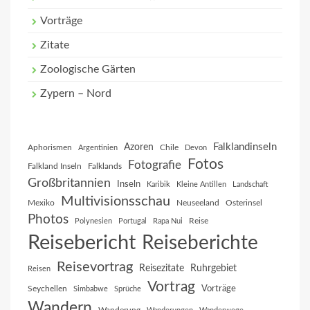
Vorträge
Zitate
Zoologische Gärten
Zypern – Nord
Falklandinseln
Azoren
Aphorismen
Chile
Argentinien
Devon
Fotos
Fotografie
Falkland Inseln
Falklands
Großbritannien
Inseln
Karibik
Kleine Antillen
Landschaft
Multivisionsschau
Mexiko
Neuseeland
Osterinsel
Photos
Reise
Polynesien
Portugal
Rapa Nui
Reisebericht
Reiseberichte
Reisevortrag
Reisezitate
Ruhrgebiet
Reisen
Vortrag
Vorträge
Seychellen
Simbabwe
Sprüche
Wandern