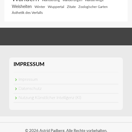
Wanderung
Wanderungen
Wanderwege
Weisheiten
Winter
Wuppertal
Zitate
Zoologischer Garten
Ästhetik des Verfalls
IMPRESSUM
Impressum
Datenschutz
Nutzung Künstlicher Intelligenz (KI)
© 2026 Astrid Padberg. Alle Rechte vorbehalten.