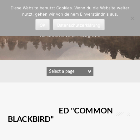
Zum
Diese Website benutzt Cookies. Wenn du die Website weiter
Inhalt
nutzt, gehen wir von deinem Einverständnis aus.
springen
Astrid Padberg
OK
Datenschutzerklärung
Reiseberichte & Fotografie
IMAGES TAGGED "COMMON
BLACKBIRD"