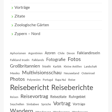
Vorträge
Zitate
Zoologische Gärten
Zypern – Nord
Falklandinseln
Azoren
Aphorismen
Chile
Argentinien
Devon
Fotos
Fotografie
Falkland Inseln
Falklands
Großbritannien
Inseln
Karibik
Kleine Antillen
Landschaft
Multivisionsschau
Mexiko
Neuseeland
Osterinsel
Photos
Reise
Polynesien
Portugal
Rapa Nui
Reisebericht
Reiseberichte
Reisevortrag
Reisezitate
Ruhrgebiet
Reisen
Vortrag
Vorträge
Seychellen
Simbabwe
Sprüche
Wandern