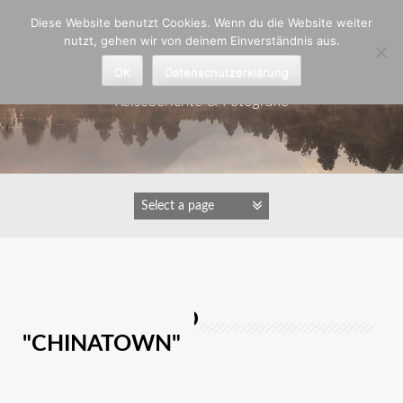
Zum
Diese Website benutzt Cookies. Wenn du die Website weiter
Inhalt
nutzt, gehen wir von deinem Einverständnis aus.
springen
Astrid Padberg
OK
Datenschutzerklärung
Reiseberichte & Fotografie
IMAGES TAGGED
"CHINATOWN"