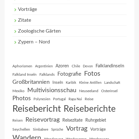
Vorträge
Zitate
Zoologische Gärten
Zypern – Nord
Falklandinseln
Azoren
Aphorismen
Chile
Argentinien
Devon
Fotos
Fotografie
Falkland Inseln
Falklands
Großbritannien
Inseln
Karibik
Kleine Antillen
Landschaft
Multivisionsschau
Mexiko
Neuseeland
Osterinsel
Photos
Reise
Polynesien
Portugal
Rapa Nui
Reisebericht
Reiseberichte
Reisevortrag
Reisezitate
Ruhrgebiet
Reisen
Vortrag
Vorträge
Seychellen
Simbabwe
Sprüche
Wandern