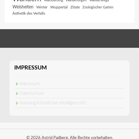
Wanderung
Wanderungen
Wanderwege
Weisheiten
Winter
Wuppertal
Zitate
Zoologischer Garten
Ästhetik des Verfalls
IMPRESSUM
Impressum
Datenschutz
Nutzung Künstlicher Intelligenz (KI)
© 2026 Astrid Padberg. Alle Rechte vorbehalten.