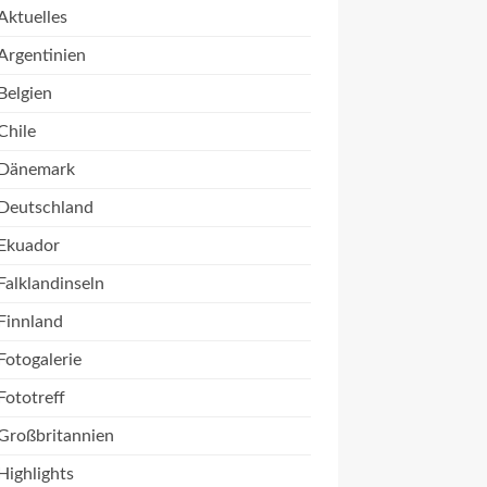
Aktuelles
Argentinien
Belgien
Chile
Dänemark
Deutschland
Ekuador
Falklandinseln
Finnland
Fotogalerie
Fototreff
Großbritannien
Highlights