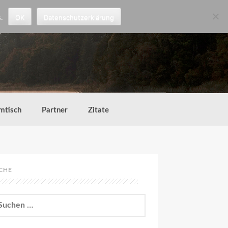
.
OK
Datenschutzerklärung
mtisch
Partner
Zitate
CHE
chen
h: