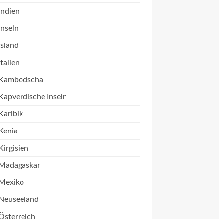
Indien
Inseln
Island
Italien
Kambodscha
Kapverdische Inseln
Karibik
Kenia
Kirgisien
Madagaskar
Mexiko
Neuseeland
Österreich