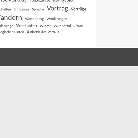
Reisezitate
Ruhrgebiet
Vortrag
Vorträge
chellen
Simbabwe
Sprüche
andern
Wanderung
Wanderungen
Weisheiten
Winter
Wuppertal
Zitate
derwege
Ästhetik des Verfalls
logischer Garten