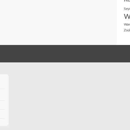
Sey
W
Wan
Zoo