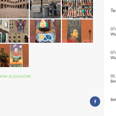
Te
07.
Wu
07.
Wu
05.
HOW SLIDESHOW]
Be
Bei