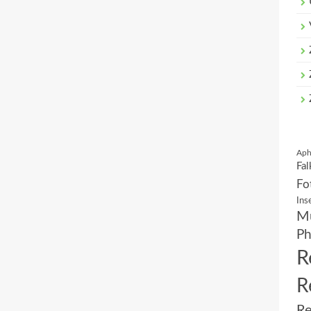
Aph
Fal
Fo
Ins
Mu
Ph
R
R
Re