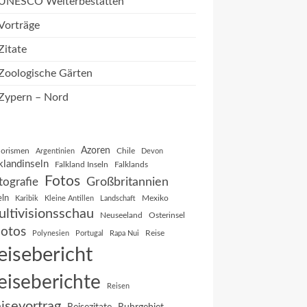
UNESCO Welterbestätten
Vorträge
Zitate
Zoologische Gärten
Zypern – Nord
Azoren
orismen
Chile
Argentinien
Devon
klandinseln
Falkland Inseln
Falklands
Fotos
Großbritannien
tografie
eln
Mexiko
Karibik
Kleine Antillen
Landschaft
ltivisionsschau
Neuseeland
Osterinsel
otos
Reise
Polynesien
Portugal
Rapa Nui
eisebericht
eiseberichte
Reisen
isevortrag