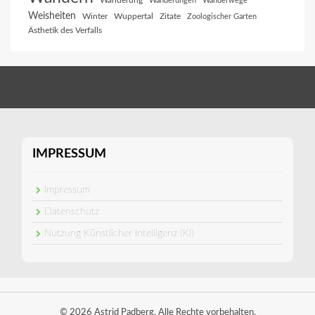
Wanderung
Wanderungen
Wanderwege
Weisheiten
Winter
Wuppertal
Zitate
Zoologischer Garten
Ästhetik des Verfalls
IMPRESSUM
Impressum
Datenschutz
Nutzung Künstlicher Intelligenz (KI)
© 2026 Astrid Padberg. Alle Rechte vorbehalten.