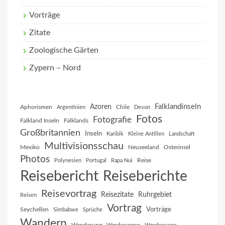
Vorträge
Zitate
Zoologische Gärten
Zypern – Nord
Falklandinseln
Azoren
Aphorismen
Chile
Argentinien
Devon
Fotos
Fotografie
Falkland Inseln
Falklands
Großbritannien
Inseln
Karibik
Kleine Antillen
Landschaft
Multivisionsschau
Mexiko
Neuseeland
Osterinsel
Photos
Reise
Polynesien
Portugal
Rapa Nui
Reisebericht
Reiseberichte
Reisevortrag
Reisezitate
Ruhrgebiet
Reisen
Vortrag
Vorträge
Seychellen
Simbabwe
Sprüche
Wandern