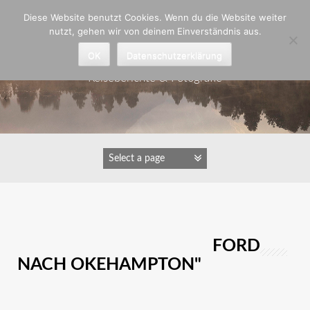
Zum
Diese Website benutzt Cookies. Wenn du die Website weiter
Inhalt
nutzt, gehen wir von deinem Einverständnis aus.
springen
Astrid Padberg
OK
Datenschutzerklärung
Reiseberichte & Fotografie
IMAGES TAGGED "CHAGFORD
NACH OKEHAMPTON"