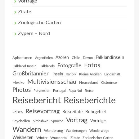
Vorträge
Zitate
Zoologische Gärten
Zypern – Nord
Falklandinseln
Azoren
Aphorismen
Chile
Argentinien
Devon
Fotos
Fotografie
Falkland Inseln
Falklands
Großbritannien
Inseln
Karibik
Kleine Antillen
Landschaft
Multivisionsschau
Mexiko
Neuseeland
Osterinsel
Photos
Reise
Polynesien
Portugal
Rapa Nui
Reisebericht
Reiseberichte
Reisevortrag
Reisezitate
Ruhrgebiet
Reisen
Vortrag
Vorträge
Seychellen
Simbabwe
Sprüche
Wandern
Wanderung
Wanderungen
Wanderwege
Weisheiten
Winter
Wuppertal
Zitate
Zoologischer Garten