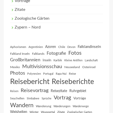
Vorträge
Zitate
Zoologische Gärten
Zypern – Nord
Falklandinseln
Azoren
Aphorismen
Chile
Argentinien
Devon
Fotos
Fotografie
Falkland Inseln
Falklands
Großbritannien
Inseln
Karibik
Kleine Antillen
Landschaft
Multivisionsschau
Mexiko
Neuseeland
Osterinsel
Photos
Reise
Polynesien
Portugal
Rapa Nui
Reisebericht
Reiseberichte
Reisevortrag
Reisezitate
Ruhrgebiet
Reisen
Vortrag
Vorträge
Seychellen
Simbabwe
Sprüche
Wandern
Wanderung
Wanderungen
Wanderwege
Weisheiten
Winter
Wuppertal
Zitate
Zoologischer Garten