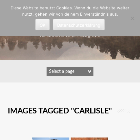
Zum
Diese Website benutzt Cookies. Wenn du die Website weiter
Inhalt
nutzt, gehen wir von deinem Einverständnis aus.
springen
Astrid Padberg
OK
Datenschutzerklärung
Reiseberichte & Fotografie
IMAGES TAGGED "CARLISLE"