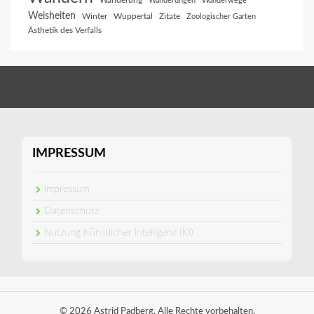
Wanderung
Wanderungen
Wanderwege
Weisheiten
Winter
Wuppertal
Zitate
Zoologischer Garten
Ästhetik des Verfalls
IMPRESSUM
Impressum
Datenschutz
Nutzung Künstlicher Intelligenz (KI)
© 2026 Astrid Padberg. Alle Rechte vorbehalten.