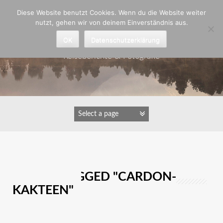
Zum
Diese Website benutzt Cookies. Wenn du die Website weiter
Inhalt
nutzt, gehen wir von deinem Einverständnis aus.
springen
Astrid Padberg
OK
Datenschutzerklärung
Reiseberichte & Fotografie
IMAGES TAGGED "CARDON-
KAKTEEN"