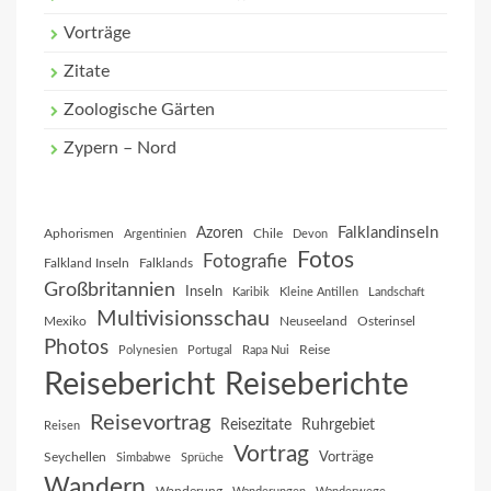
Vorträge
Zitate
Zoologische Gärten
Zypern – Nord
Falklandinseln
Azoren
Aphorismen
Chile
Argentinien
Devon
Fotos
Fotografie
Falkland Inseln
Falklands
Großbritannien
Inseln
Karibik
Kleine Antillen
Landschaft
Multivisionsschau
Mexiko
Neuseeland
Osterinsel
Photos
Reise
Polynesien
Portugal
Rapa Nui
Reisebericht
Reiseberichte
Reisevortrag
Reisezitate
Ruhrgebiet
Reisen
Vortrag
Vorträge
Seychellen
Simbabwe
Sprüche
Wandern