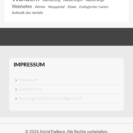
Wanderung
Wanderungen
Wanderwege
Weisheiten
Winter
Wuppertal
Zitate
Zoologischer Garten
Ästhetik des Verfalls
IMPRESSUM
Impressum
Datenschutz
Nutzung Künstlicher Intelligenz (KI)
© 2026 Astrid Padberg. Alle Rechte vorbehalten.