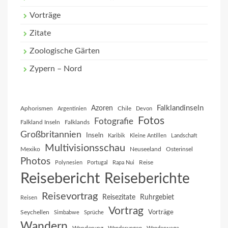
Vorträge
Zitate
Zoologische Gärten
Zypern – Nord
Falklandinseln
Azoren
Aphorismen
Chile
Argentinien
Devon
Fotos
Fotografie
Falkland Inseln
Falklands
Großbritannien
Inseln
Karibik
Kleine Antillen
Landschaft
Multivisionsschau
Mexiko
Neuseeland
Osterinsel
Photos
Reise
Polynesien
Portugal
Rapa Nui
Reisebericht
Reiseberichte
Reisevortrag
Reisezitate
Ruhrgebiet
Reisen
Vortrag
Vorträge
Seychellen
Simbabwe
Sprüche
Wandern