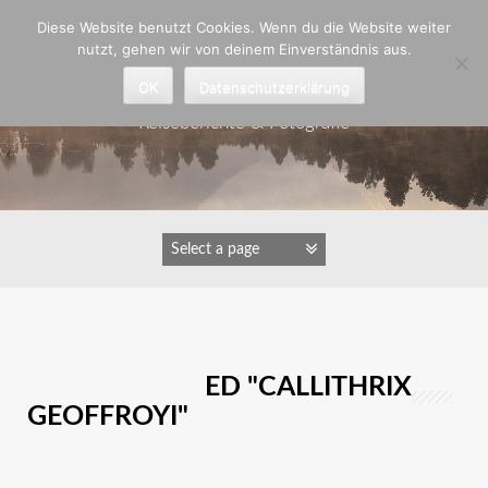
Zum
Diese Website benutzt Cookies. Wenn du die Website weiter
Inhalt
nutzt, gehen wir von deinem Einverständnis aus.
springen
Astrid Padberg
OK
Datenschutzerklärung
Reiseberichte & Fotografie
IMAGES TAGGED "CALLITHRIX
GEOFFROYI"