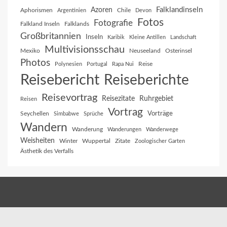
Falklandinseln
Azoren
Aphorismen
Chile
Argentinien
Devon
Fotos
Fotografie
Falkland Inseln
Falklands
Großbritannien
Inseln
Karibik
Kleine Antillen
Landschaft
Multivisionsschau
Mexiko
Neuseeland
Osterinsel
Photos
Reise
Polynesien
Portugal
Rapa Nui
Reisebericht
Reiseberichte
Reisevortrag
Reisezitate
Ruhrgebiet
Reisen
Vortrag
Vorträge
Seychellen
Simbabwe
Sprüche
Wandern
Wanderung
Wanderungen
Wanderwege
Weisheiten
Winter
Wuppertal
Zitate
Zoologischer Garten
Ästhetik des Verfalls