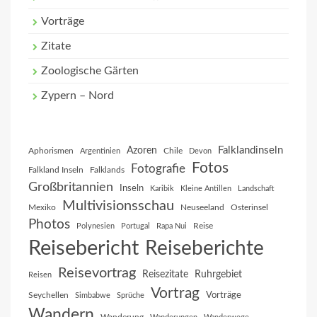
Vorträge
Zitate
Zoologische Gärten
Zypern – Nord
Falklandinseln
Azoren
Aphorismen
Chile
Argentinien
Devon
Fotos
Fotografie
Falkland Inseln
Falklands
Großbritannien
Inseln
Karibik
Kleine Antillen
Landschaft
Multivisionsschau
Mexiko
Neuseeland
Osterinsel
Photos
Reise
Polynesien
Portugal
Rapa Nui
Reisebericht
Reiseberichte
Reisevortrag
Reisezitate
Ruhrgebiet
Reisen
Vortrag
Vorträge
Seychellen
Simbabwe
Sprüche
Wandern