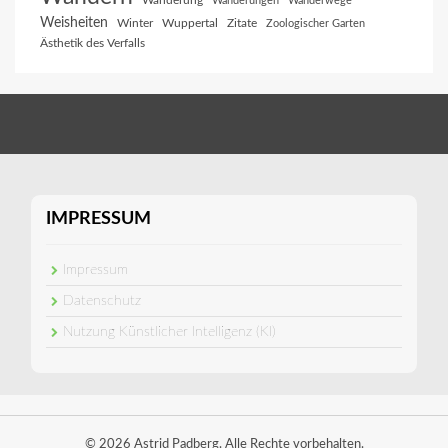
Wanderung
Wanderungen
Wanderwege
Weisheiten
Winter
Wuppertal
Zitate
Zoologischer Garten
Ästhetik des Verfalls
IMPRESSUM
Impressum
Datenschutz
Nutzung Künstlicher Intelligenz (KI)
© 2026 Astrid Padberg. Alle Rechte vorbehalten.