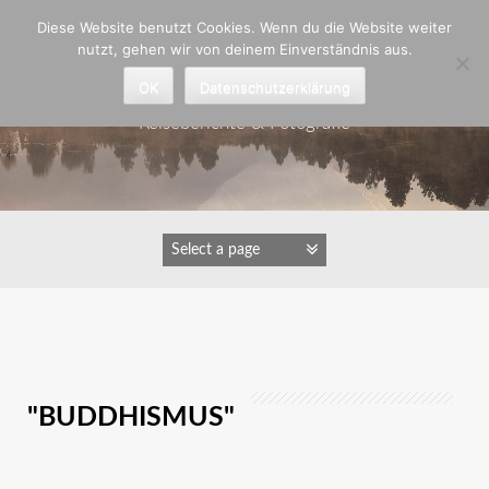
Zum
Diese Website benutzt Cookies. Wenn du die Website weiter
Inhalt
nutzt, gehen wir von deinem Einverständnis aus.
springen
Astrid Padberg
OK
Datenschutzerklärung
Reiseberichte & Fotografie
IMAGES TAGGED
"BUDDHISMUS"