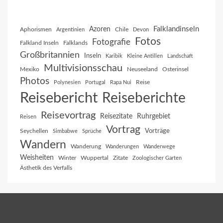
Falklandinseln
Azoren
Aphorismen
Chile
Argentinien
Devon
Fotos
Fotografie
Falkland Inseln
Falklands
Großbritannien
Inseln
Karibik
Kleine Antillen
Landschaft
Multivisionsschau
Mexiko
Neuseeland
Osterinsel
Photos
Reise
Polynesien
Portugal
Rapa Nui
Reisebericht
Reiseberichte
Reisevortrag
Reisezitate
Ruhrgebiet
Reisen
Vortrag
Vorträge
Seychellen
Simbabwe
Sprüche
Wandern
Wanderung
Wanderungen
Wanderwege
Weisheiten
Winter
Wuppertal
Zitate
Zoologischer Garten
Ästhetik des Verfalls