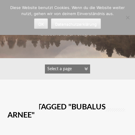
Zum
Diese Website benutzt Cookies. Wenn du die Website weiter
Inhalt
nutzt, gehen wir von deinem Einverständnis aus.
springen
Astrid Padberg
OK
Datenschutzerklärung
Reiseberichte & Fotografie
IMAGES TAGGED "BUBALUS
ARNEE"