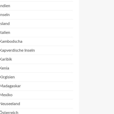
Indien
Inseln
Island
Italien
Kambodscha
Kapverdische Inseln
Karibik
Kenia
Kirgisien
Madagaskar
Mexiko
Neuseeland
Österreich