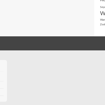
Sey
W
Wan
Zoo