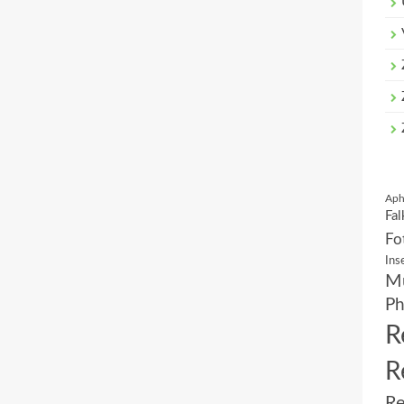
Aph
Fal
Fo
Ins
Mu
Ph
R
R
Re