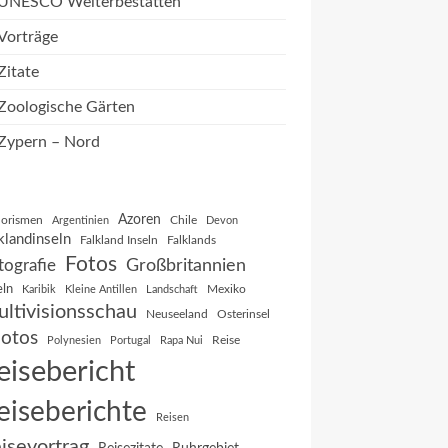
UNESCO Welterbestätten
Vorträge
Zitate
Zoologische Gärten
Zypern – Nord
Azoren
orismen
Chile
Argentinien
Devon
klandinseln
Falkland Inseln
Falklands
Fotos
Großbritannien
tografie
eln
Mexiko
Karibik
Kleine Antillen
Landschaft
ltivisionsschau
Neuseeland
Osterinsel
otos
Reise
Polynesien
Portugal
Rapa Nui
eisebericht
eiseberichte
Reisen
isevortrag