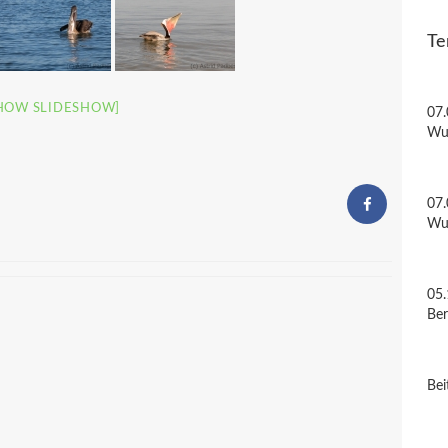
Te
HOW SLIDESHOW]
07.
Wu
07.
Wu
05.
Be
Bei