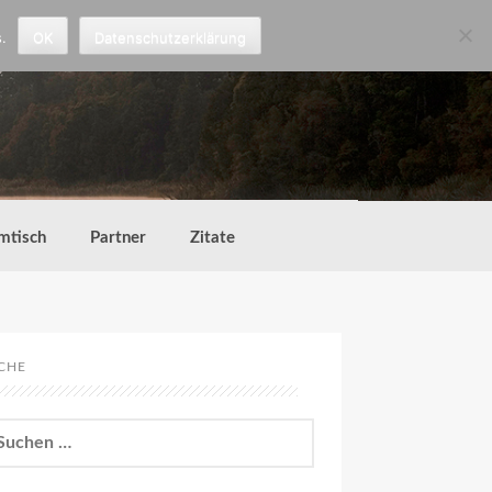
.
OK
Datenschutzerklärung
mtisch
Partner
Zitate
CHE
chen
h: