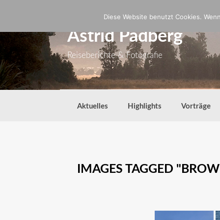
Zum
Inhalt
Diese Website benutzt Cookies. Wenn 
springen
Astrid Padberg
Reiseberichte & Fotografie
Aktuelles
Highlights
Vorträge
IMAGES TAGGED "BROW