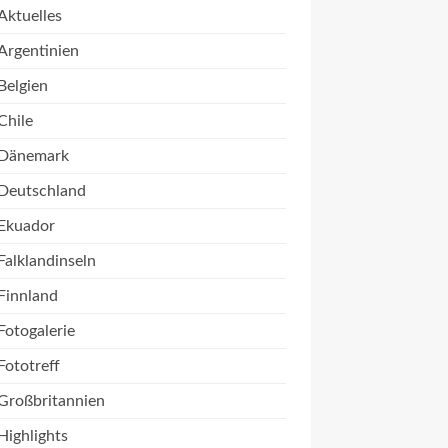
Aktuelles
Argentinien
Belgien
Chile
Dänemark
Deutschland
Ekuador
Falklandinseln
Finnland
Fotogalerie
Fototreff
Großbritannien
Highlights