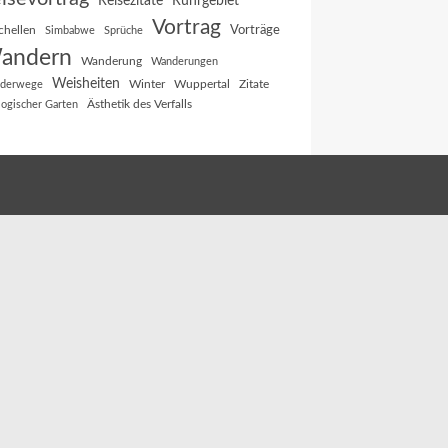
Reisezitate
Ruhrgebiet
Vortrag
Vorträge
chellen
Simbabwe
Sprüche
andern
Wanderung
Wanderungen
Weisheiten
Winter
Wuppertal
Zitate
derwege
Ästhetik des Verfalls
logischer Garten