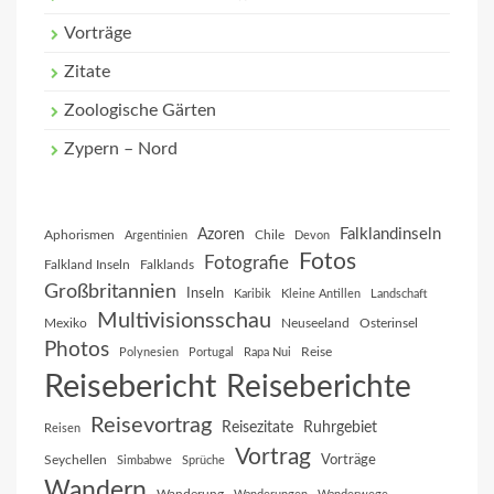
Vorträge
Zitate
Zoologische Gärten
Zypern – Nord
Falklandinseln
Azoren
Aphorismen
Chile
Argentinien
Devon
Fotos
Fotografie
Falkland Inseln
Falklands
Großbritannien
Inseln
Karibik
Kleine Antillen
Landschaft
Multivisionsschau
Mexiko
Neuseeland
Osterinsel
Photos
Reise
Polynesien
Portugal
Rapa Nui
Reisebericht
Reiseberichte
Reisevortrag
Reisezitate
Ruhrgebiet
Reisen
Vortrag
Vorträge
Seychellen
Simbabwe
Sprüche
Wandern