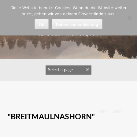
Zum
Diese Website benutzt Cookies. Wenn du die Website weiter
Inhalt
nutzt, gehen wir von deinem Einverständnis aus.
springen
Astrid Padberg
OK
Datenschutzerklärung
Reiseberichte & Fotografie
IMAGES TAGGED
"BREITMAULNASHORN"