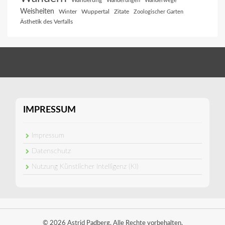
Wanderung
Wanderungen
Wanderwege
Weisheiten
Winter
Wuppertal
Zitate
Zoologischer Garten
Ästhetik des Verfalls
IMPRESSUM
Impressum
Datenschutz
Nutzung Künstlicher Intelligenz (KI)
© 2026 Astrid Padberg. Alle Rechte vorbehalten.