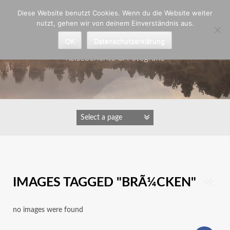
Zum
Diese Website benutzt Cookies. Wenn du die Website weiter
Inhalt
nutzt, gehen wir von deinem Einverständnis aus.
springen
Astrid Padberg
OK
Datenschutzerklärung
Reiseberichte & Fotografie
IMAGES TAGGED "BRÃ¼CKEN"
no images were found