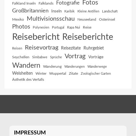
Fotos
Fotografie
Falkland Inseln
Falklands
Großbritannien
Inseln
Karibik
Kleine Antillen
Landschaft
Multivisionsschau
Mexiko
Neuseeland
Osterinsel
Photos
Reise
Polynesien
Portugal
Rapa Nui
Reisebericht
Reiseberichte
Reisevortrag
Reisezitate
Ruhrgebiet
Reisen
Vortrag
Vorträge
Seychellen
Simbabwe
Sprüche
Wandern
Wanderung
Wanderungen
Wanderwege
Weisheiten
Winter
Wuppertal
Zitate
Zoologischer Garten
Ästhetik des Verfalls
IMPRESSUM