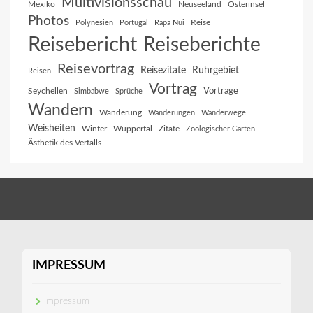
Multivisionsschau
Mexiko
Neuseeland
Osterinsel
Photos
Reise
Polynesien
Portugal
Rapa Nui
Reisebericht
Reiseberichte
Reisevortrag
Reisezitate
Ruhrgebiet
Reisen
Vortrag
Vorträge
Seychellen
Simbabwe
Sprüche
Wandern
Wanderung
Wanderungen
Wanderwege
Weisheiten
Winter
Wuppertal
Zitate
Zoologischer Garten
Ästhetik des Verfalls
IMPRESSUM
Impressum