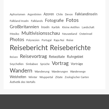
Falklandinseln
Azoren
Aphorismen
Chile
Argentinien
Devon
Fotos
Fotografie
Falkland Inseln
Falklands
Großbritannien
Inseln
Karibik
Kleine Antillen
Landschaft
Multivisionsschau
Mexiko
Neuseeland
Osterinsel
Photos
Reise
Polynesien
Portugal
Rapa Nui
Reisebericht
Reiseberichte
Reisevortrag
Reisezitate
Ruhrgebiet
Reisen
Vortrag
Vorträge
Seychellen
Simbabwe
Sprüche
Wandern
Wanderung
Wanderungen
Wanderwege
Weisheiten
Winter
Wuppertal
Zitate
Zoologischer Garten
Ästhetik des Verfalls