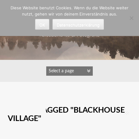
Zum
Diese Website benutzt Cookies. Wenn du die Website weiter
Inhalt
nutzt, gehen wir von deinem Einverständnis aus.
springen
Astrid Padberg
OK
Datenschutzerklärung
Reiseberichte & Fotografie
IMAGES TAGGED "BLACKHOUSE
VILLAGE"