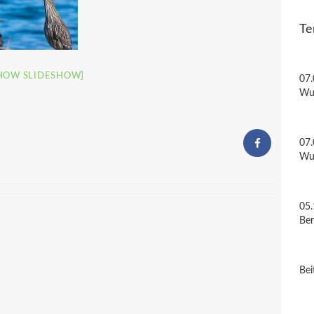
Te
HOW SLIDESHOW]
07.
Wu
07.
Wu
05.
Be
Bei