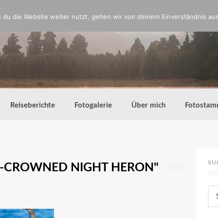
du die Website weiter nutzt, gehen wir von deinem Einverständnis aus
Reiseberichte
Fotogalerie
Über mich
Fotostam
SU
K-CROWNED NIGHT HERON"
Su
nac