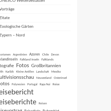
UNESCO Welterbestätten
Vorträge
Zitate
Zoologische Gärten
Zypern – Nord
Azoren
orismen
Chile
Argentinien
Devon
klandinseln
Falkland Inseln
Falklands
Fotos
Großbritannien
tografie
eln
Mexiko
Karibik
Kleine Antillen
Landschaft
ltivisionsschau
Neuseeland
Osterinsel
otos
Reise
Polynesien
Portugal
Rapa Nui
eisebericht
eiseberichte
Reisen
isevortrag