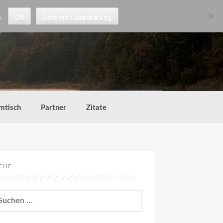
.
OK
Datenschutzerklärung
mtisch
Partner
Zitate
CHE
chen
h: