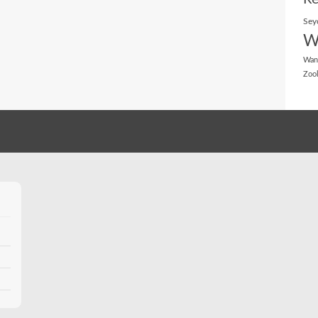
Sey
W
Wan
Zoo