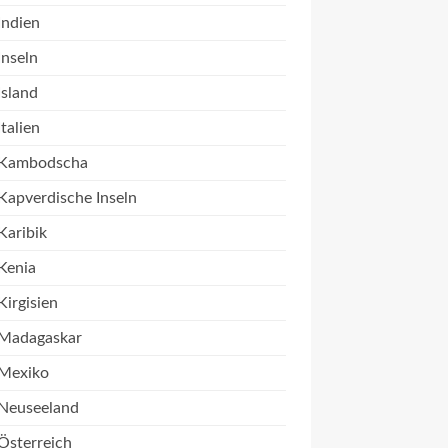
Indien
Inseln
Island
Italien
Kambodscha
Kapverdische Inseln
Karibik
Kenia
Kirgisien
Madagaskar
Mexiko
Neuseeland
Österreich