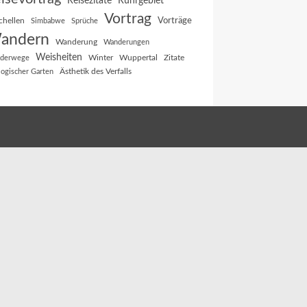
Reisezitate
Ruhrgebiet
Vortrag
Vorträge
chellen
Simbabwe
Sprüche
andern
Wanderung
Wanderungen
Weisheiten
Winter
Wuppertal
Zitate
derwege
Ästhetik des Verfalls
logischer Garten