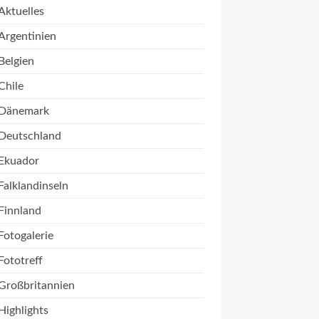
Aktuelles
Argentinien
Belgien
Chile
Dänemark
Deutschland
Ekuador
Falklandinseln
Finnland
Fotogalerie
Fototreff
Großbritannien
Highlights