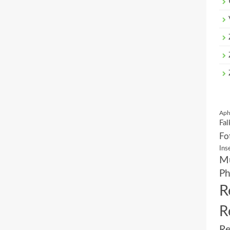
Aph
Fal
Fo
Ins
Mu
Ph
R
R
Re