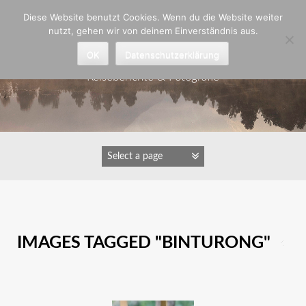
Zum
Diese Website benutzt Cookies. Wenn du die Website weiter
Inhalt
nutzt, gehen wir von deinem Einverständnis aus.
springen
Astrid Padberg
OK
Datenschutzerklärung
Reiseberichte & Fotografie
IMAGES TAGGED "BINTURONG"