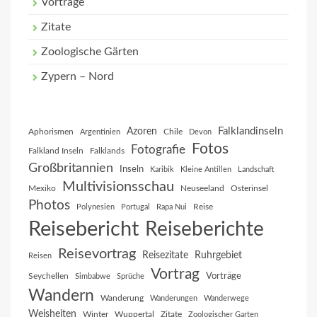
Vorträge
Zitate
Zoologische Gärten
Zypern – Nord
Falklandinseln
Azoren
Aphorismen
Chile
Argentinien
Devon
Fotos
Fotografie
Falkland Inseln
Falklands
Großbritannien
Inseln
Karibik
Kleine Antillen
Landschaft
Multivisionsschau
Mexiko
Neuseeland
Osterinsel
Photos
Reise
Polynesien
Portugal
Rapa Nui
Reisebericht
Reiseberichte
Reisevortrag
Reisezitate
Ruhrgebiet
Reisen
Vortrag
Vorträge
Seychellen
Simbabwe
Sprüche
Wandern
Wanderung
Wanderungen
Wanderwege
Weisheiten
Winter
Wuppertal
Zitate
Zoologischer Garten