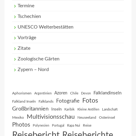
Termine
Tschechien
UNESCO Welterbestätten
Vorträge
Zitate
Zoologische Gärten
Zypern – Nord
Falklandinseln
Azoren
Aphorismen
Chile
Argentinien
Devon
Fotos
Fotografie
Falkland Inseln
Falklands
Großbritannien
Inseln
Karibik
Kleine Antillen
Landschaft
Multivisionsschau
Mexiko
Neuseeland
Osterinsel
Photos
Reise
Polynesien
Portugal
Rapa Nui
Reisebericht
Reiseberichte