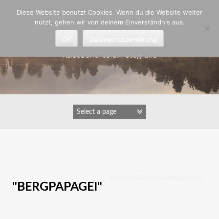
Zum
Diese Website benutzt Cookies. Wenn du die Website weiter
Inhalt
nutzt, gehen wir von deinem Einverständnis aus.
springen
Astrid Padberg
OK
Datenschutzerklärung
Reiseberichte & Fotografie
IMAGES TAGGED
"BERGPAPAGEI"