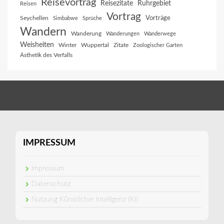
Reisevortrag
Reisezitate
Ruhrgebiet
Reisen
Vortrag
Vorträge
Seychellen
Simbabwe
Sprüche
Wandern
Wanderung
Wanderungen
Wanderwege
Weisheiten
Winter
Wuppertal
Zitate
Zoologischer Garten
Ästhetik des Verfalls
IMPRESSUM
Impressum
Datenschutz
Nutzung Künstlicher Intelligenz (KI)