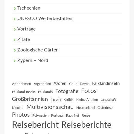
Tschechien
UNESCO Welterbestätten
Vorträge
Zitate
Zoologische Gärten
Zypern – Nord
Falklandinseln
Azoren
Aphorismen
Chile
Argentinien
Devon
Fotos
Fotografie
Falkland Inseln
Falklands
Großbritannien
Inseln
Karibik
Kleine Antillen
Landschaft
Multivisionsschau
Mexiko
Neuseeland
Osterinsel
Photos
Reise
Polynesien
Portugal
Rapa Nui
Reisebericht
Reiseberichte