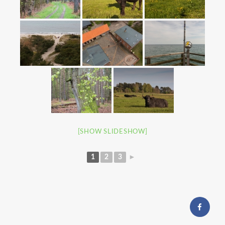
[SHOW SLIDESHOW]
1
2
3
►