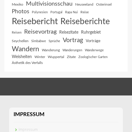
Multivisionsschau
Mexiko
Neuseeland
Osterinsel
Photos
Reise
Polynesien
Portugal
Rapa Nui
Reisebericht
Reiseberichte
Reisevortrag
Reisezitate
Ruhrgebiet
Reisen
Vortrag
Vorträge
Seychellen
Simbabwe
Sprüche
Wandern
Wanderung
Wanderungen
Wanderwege
Weisheiten
Winter
Wuppertal
Zitate
Zoologischer Garten
Ästhetik des Verfalls
IMPRESSUM
Impressum