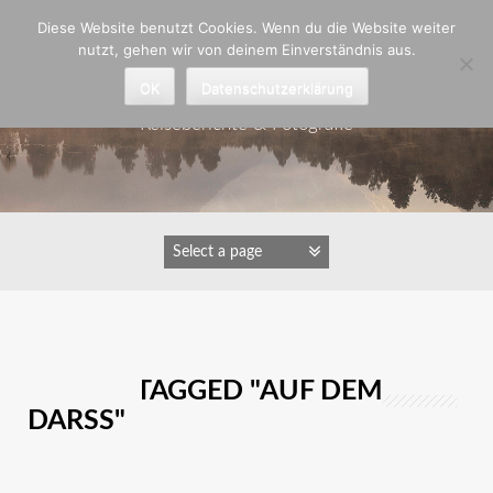
Zum
Diese Website benutzt Cookies. Wenn du die Website weiter
Inhalt
nutzt, gehen wir von deinem Einverständnis aus.
springen
Astrid Padberg
OK
Datenschutzerklärung
Reiseberichte & Fotografie
IMAGES TAGGED "AUF DEM
DARSS"