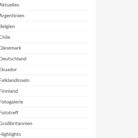
Aktuelles
Argentinien
Belgien
Chile
Dänemark
Deutschland
Ekuador
Falklandinseln
Finnland
Fotogalerie
Fototreff
Großbritannien
Highlights