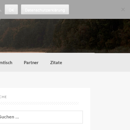
.
OK
Datenschutzerklärung
mtisch
Partner
Zitate
CHE
chen
h: