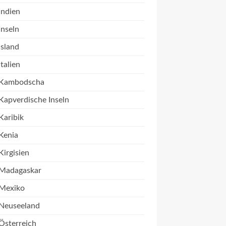
Indien
Inseln
Island
Italien
Kambodscha
Kapverdische Inseln
Karibik
Kenia
Kirgisien
Madagaskar
Mexiko
Neuseeland
Österreich