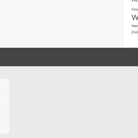
Sey
W
Wan
Zoo