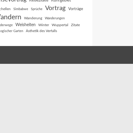
Reisezitate
Ruhrgebiet
Vortrag
Vorträge
chellen
Simbabwe
Sprüche
andern
Wanderung
Wanderungen
Weisheiten
Winter
Wuppertal
Zitate
derwege
Ästhetik des Verfalls
logischer Garten