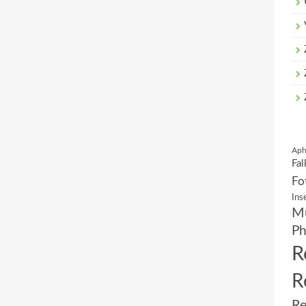
Aph
Fal
Fo
Ins
Mu
Ph
R
R
Re