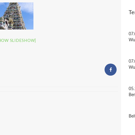
Te
07.
Wu
HOW SLIDESHOW]
07.
Wu
05.
Be
Bei