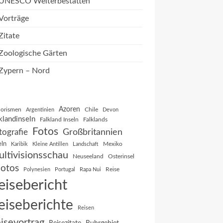
UNESCO Welterbestätten
Vorträge
Zitate
Zoologische Gärten
Zypern – Nord
Azoren
orismen
Chile
Argentinien
Devon
klandinseln
Falkland Inseln
Falklands
Fotos
Großbritannien
tografie
eln
Mexiko
Karibik
Kleine Antillen
Landschaft
ltivisionsschau
Neuseeland
Osterinsel
otos
Reise
Polynesien
Portugal
Rapa Nui
eisebericht
eiseberichte
Reisen
isevortrag