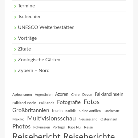
Termine
Tschechien
UNESCO Welterbestätten
Vorträge
Zitate
Zoologische Gärten
Zypern – Nord
Falklandinseln
Azoren
Aphorismen
Chile
Argentinien
Devon
Fotos
Fotografie
Falkland Inseln
Falklands
Großbritannien
Inseln
Karibik
Kleine Antillen
Landschaft
Multivisionsschau
Mexiko
Neuseeland
Osterinsel
Photos
Reise
Polynesien
Portugal
Rapa Nui
Reisebericht
Reiseberichte