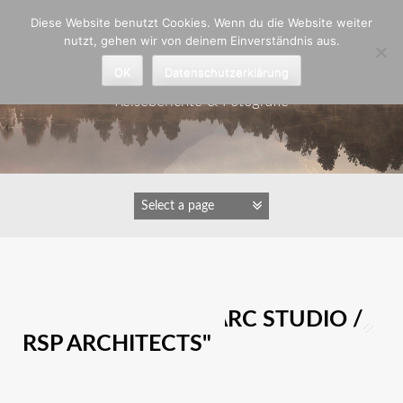
Zum
Diese Website benutzt Cookies. Wenn du die Website weiter
Inhalt
nutzt, gehen wir von deinem Einverständnis aus.
springen
Astrid Padberg
OK
Datenschutzerklärung
Reiseberichte & Fotografie
IMAGES TAGGED "ARC STUDIO /
RSP ARCHITECTS"