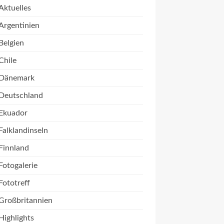
Aktuelles
Argentinien
Belgien
Chile
Dänemark
Deutschland
Ekuador
Falklandinseln
Finnland
Fotogalerie
Fototreff
Großbritannien
Highlights