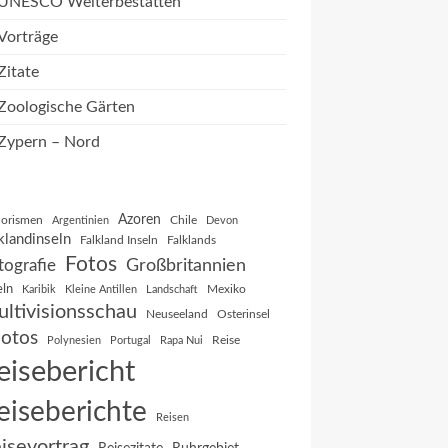
UNESCO Welterbestätten
Vorträge
Zitate
Zoologische Gärten
Zypern – Nord
Azoren
orismen
Chile
Argentinien
Devon
klandinseln
Falkland Inseln
Falklands
Fotos
Großbritannien
tografie
eln
Mexiko
Karibik
Kleine Antillen
Landschaft
ltivisionsschau
Neuseeland
Osterinsel
otos
Reise
Polynesien
Portugal
Rapa Nui
eisebericht
eiseberichte
Reisen
isevortrag