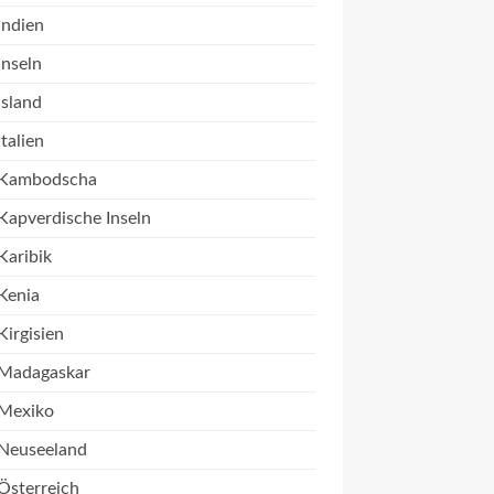
Indien
Inseln
Island
Italien
Kambodscha
Kapverdische Inseln
Karibik
Kenia
Kirgisien
Madagaskar
Mexiko
Neuseeland
Österreich