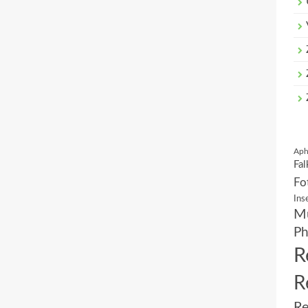
Aph
Fal
Fo
Ins
Mu
Ph
R
R
Re