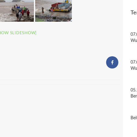
Te
HOW SLIDESHOW]
07.
Wu
07.
Wu
05.
Be
Bei