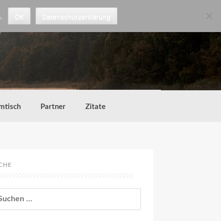
.
OK
Datenschutzerklärung
mtisch
Partner
Zitate
CHE
chen
h: