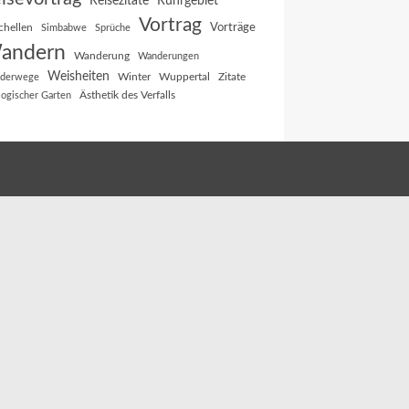
Reisezitate
Ruhrgebiet
Vortrag
Vorträge
chellen
Simbabwe
Sprüche
andern
Wanderung
Wanderungen
Weisheiten
Winter
Wuppertal
Zitate
derwege
Ästhetik des Verfalls
logischer Garten