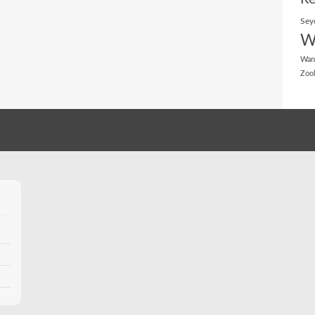
Sey
W
Wan
Zoo