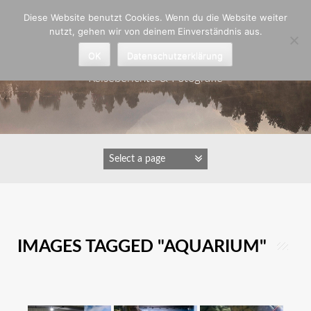
Zum
Diese Website benutzt Cookies. Wenn du die Website weiter
Inhalt
nutzt, gehen wir von deinem Einverständnis aus.
springen
Astrid Padberg
OK
Datenschutzerklärung
Reiseberichte & Fotografie
IMAGES TAGGED "AQUARIUM"