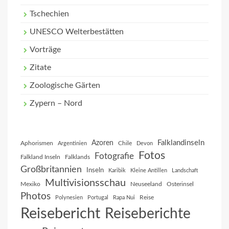
Tschechien
UNESCO Welterbestätten
Vorträge
Zitate
Zoologische Gärten
Zypern – Nord
Falklandinseln
Azoren
Aphorismen
Chile
Argentinien
Devon
Fotos
Fotografie
Falkland Inseln
Falklands
Großbritannien
Inseln
Karibik
Kleine Antillen
Landschaft
Multivisionsschau
Mexiko
Neuseeland
Osterinsel
Photos
Reise
Polynesien
Portugal
Rapa Nui
Reisebericht
Reiseberichte