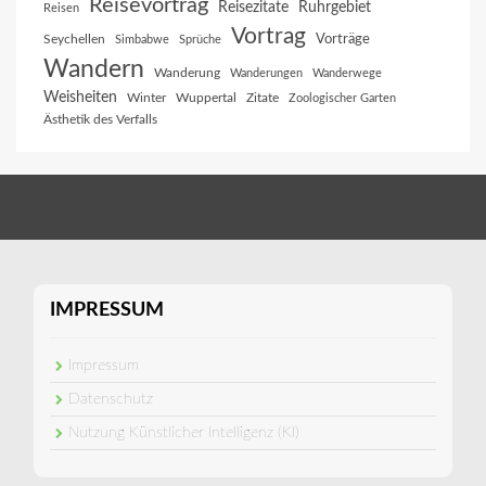
Reisevortrag
Reisezitate
Ruhrgebiet
Reisen
Vortrag
Vorträge
Seychellen
Simbabwe
Sprüche
Wandern
Wanderung
Wanderungen
Wanderwege
Weisheiten
Winter
Wuppertal
Zitate
Zoologischer Garten
Ästhetik des Verfalls
IMPRESSUM
Impressum
Datenschutz
Nutzung Künstlicher Intelligenz (KI)