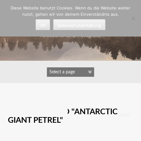
Zum
Diese Website benutzt Cookies. Wenn du die Website weiter
Inhalt
nutzt, gehen wir von deinem Einverständnis aus.
springen
Astrid Padberg
OK
Datenschutzerklärung
Reiseberichte & Fotografie
IMAGES TAGGED "ANTARCTIC
GIANT PETREL"