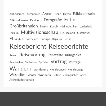
Falklandinseln
Azoren
Aphorismen
Chile
Argentinien
Devon
Fotos
Fotografie
Falkland Inseln
Falklands
Großbritannien
Inseln
Karibik
Kleine Antillen
Landschaft
Multivisionsschau
Mexiko
Neuseeland
Osterinsel
Photos
Reise
Polynesien
Portugal
Rapa Nui
Reisebericht
Reiseberichte
Reisevortrag
Reisezitate
Ruhrgebiet
Reisen
Vortrag
Vorträge
Seychellen
Simbabwe
Sprüche
Wandern
Wanderung
Wanderungen
Wanderwege
Weisheiten
Winter
Wuppertal
Zitate
Zoologischer Garten
Ästhetik des Verfalls