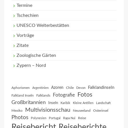
Termine
Tschechien
UNESCO Welterbestätten
Vorträge
Zitate
Zoologische Gärten
Zypern – Nord
Falklandinseln
Azoren
Aphorismen
Chile
Argentinien
Devon
Fotos
Fotografie
Falkland Inseln
Falklands
Großbritannien
Inseln
Karibik
Kleine Antillen
Landschaft
Multivisionsschau
Mexiko
Neuseeland
Osterinsel
Photos
Reise
Polynesien
Portugal
Rapa Nui
Reisebericht
Reiseberichte