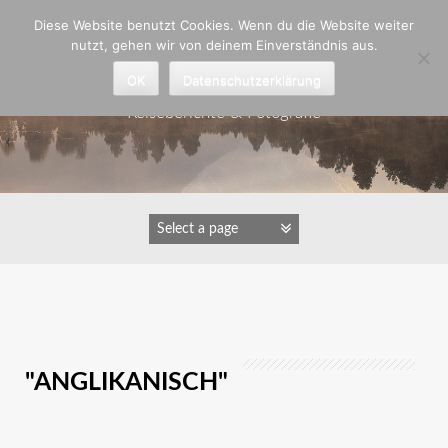
Zum
Diese Website benutzt Cookies. Wenn du die Website weiter
Inhalt
nutzt, gehen wir von deinem Einverständnis aus.
springen
Astrid Padberg
OK
Datenschutzerklärung
Reiseberichte & Fotografie
IMAGES TAGGED
"ANGLIKANISCH"