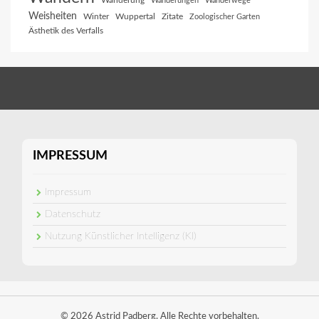
Wanderung
Wanderungen
Wanderwege
Weisheiten
Winter
Wuppertal
Zitate
Zoologischer Garten
Ästhetik des Verfalls
IMPRESSUM
Impressum
Datenschutz
Nutzung Künstlicher Intelligenz (KI)
© 2026 Astrid Padberg. Alle Rechte vorbehalten.