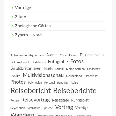
Vorträge
Zitate
Zoologische Gärten
Zypern – Nord
Falklandinseln
Azoren
Aphorismen
Chile
Argentinien
Devon
Fotos
Fotografie
Falkland Inseln
Falklands
Großbritannien
Inseln
Karibik
Kleine Antillen
Landschaft
Multivisionsschau
Mexiko
Neuseeland
Osterinsel
Photos
Reise
Polynesien
Portugal
Rapa Nui
Reisebericht
Reiseberichte
Reisevortrag
Reisezitate
Ruhrgebiet
Reisen
Vortrag
Vorträge
Seychellen
Simbabwe
Sprüche
Wandern