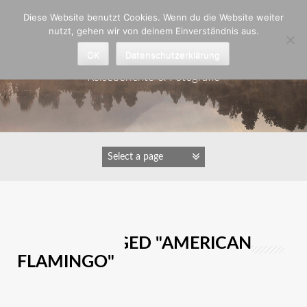
Zum
Diese Website benutzt Cookies. Wenn du die Website weiter
Inhalt
nutzt, gehen wir von deinem Einverständnis aus.
springen
Astrid Padberg
OK
Datenschutzerklärung
Reiseberichte & Fotografie
IMAGES TAGGED "AMERICAN
FLAMINGO"