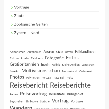
Vorträge
Zitate
Zoologische Gärten
Zypern – Nord
Falklandinseln
Azoren
Aphorismen
Chile
Argentinien
Devon
Fotos
Fotografie
Falkland Inseln
Falklands
Großbritannien
Inseln
Karibik
Kleine Antillen
Landschaft
Multivisionsschau
Mexiko
Neuseeland
Osterinsel
Photos
Reise
Polynesien
Portugal
Rapa Nui
Reisebericht
Reiseberichte
Reisevortrag
Reisezitate
Ruhrgebiet
Reisen
Vortrag
Vorträge
Seychellen
Simbabwe
Sprüche
Wandern