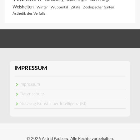
Wanderung
Wanderungen
Wanderwege
Weisheiten
Winter
Wuppertal
Zitate
Zoologischer Garten
Ästhetik des Verfalls
IMPRESSUM
Impressum
Datenschutz
Nutzung Künstlicher Intelligenz (KI)
© 2026 Astrid Padberg. Alle Rechte vorbehalten.