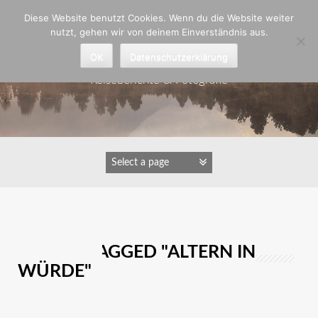
Zum
Diese Website benutzt Cookies. Wenn du die Website weiter
Inhalt
nutzt, gehen wir von deinem Einverständnis aus.
springen
Astrid Padberg
OK
Datenschutzerklärung
Reiseberichte & Fotografie
IMAGES TAGGED "ALTERN IN
WÜRDE"