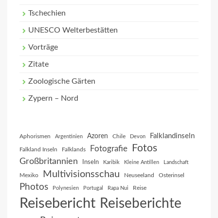
Tschechien
UNESCO Welterbestätten
Vorträge
Zitate
Zoologische Gärten
Zypern – Nord
Falklandinseln
Azoren
Aphorismen
Chile
Argentinien
Devon
Fotos
Fotografie
Falkland Inseln
Falklands
Großbritannien
Inseln
Karibik
Kleine Antillen
Landschaft
Multivisionsschau
Mexiko
Neuseeland
Osterinsel
Photos
Reise
Polynesien
Portugal
Rapa Nui
Reisebericht
Reiseberichte