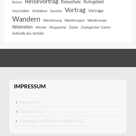
Reisevortrag
Reisezitate
Ruhrgebiet
Reisen
Vortrag
Vorträge
Seychellen
Simbabwe
Sprüche
Wandern
Wanderung
Wanderungen
Wanderwege
Weisheiten
Winter
Wuppertal
Zitate
Zoologischer Garten
Ästhetik des Verfalls
IMPRESSUM
Impressum
Datenschutz
Nutzung Künstlicher Intelligenz (KI)