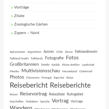
Vorträge
Zitate
Zoologische Gärten
Zypern – Nord
Falklandinseln
Azoren
Aphorismen
Chile
Argentinien
Devon
Fotos
Fotografie
Falkland Inseln
Falklands
Großbritannien
Inseln
Karibik
Kleine Antillen
Landschaft
Multivisionsschau
Mexiko
Neuseeland
Osterinsel
Photos
Reise
Polynesien
Portugal
Rapa Nui
Reisebericht
Reiseberichte
Reisevortrag
Reisezitate
Ruhrgebiet
Reisen
Vortrag
Vorträge
Seychellen
Simbabwe
Sprüche
Wandern