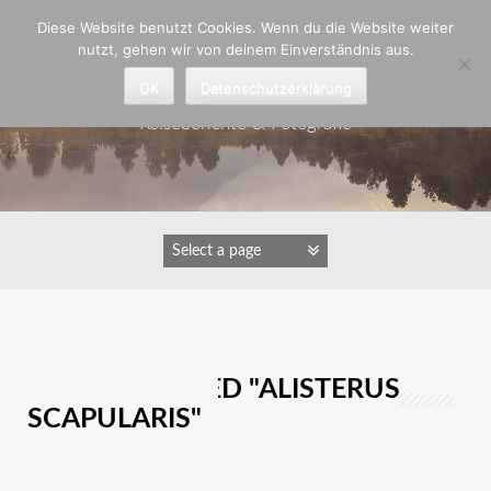
Zum
Diese Website benutzt Cookies. Wenn du die Website weiter
Inhalt
nutzt, gehen wir von deinem Einverständnis aus.
springen
Astrid Padberg
OK
Datenschutzerklärung
Reiseberichte & Fotografie
IMAGES TAGGED "ALISTERUS
SCAPULARIS"