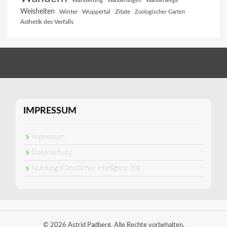
Wanderung
Wanderungen
Wanderwege
Weisheiten
Winter
Wuppertal
Zitate
Zoologischer Garten
Ästhetik des Verfalls
IMPRESSUM
Impressum
Datenschutz
Nutzung Künstlicher Intelligenz (KI)
© 2026 Astrid Padberg. Alle Rechte vorbehalten.