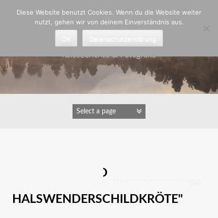
Zum
Diese Website benutzt Cookies. Wenn du die Website weiter
Inhalt
nutzt, gehen wir von deinem Einverständnis aus.
springen
Astrid Padberg
OK
Datenschutzerklärung
Reiseberichte & Fotografie
IMAGES TAGGED
"AFRIKANISCHE
HALSWENDERSCHILDKRÖTE"