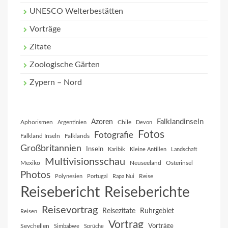
UNESCO Welterbestätten
Vorträge
Zitate
Zoologische Gärten
Zypern – Nord
Falklandinseln
Azoren
Aphorismen
Chile
Argentinien
Devon
Fotos
Fotografie
Falkland Inseln
Falklands
Großbritannien
Inseln
Karibik
Kleine Antillen
Landschaft
Multivisionsschau
Mexiko
Neuseeland
Osterinsel
Photos
Reise
Polynesien
Portugal
Rapa Nui
Reisebericht
Reiseberichte
Reisevortrag
Reisezitate
Ruhrgebiet
Reisen
Vortrag
Vorträge
Seychellen
Simbabwe
Sprüche