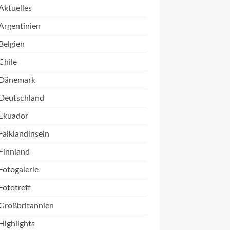
Aktuelles
Argentinien
Belgien
Chile
Dänemark
Deutschland
Ekuador
Falklandinseln
Finnland
Fotogalerie
Fototreff
Großbritannien
Highlights