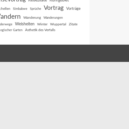
Reisezitate
Ruhrgebiet
Vortrag
Vorträge
chellen
Simbabwe
Sprüche
andern
Wanderung
Wanderungen
Weisheiten
Winter
Wuppertal
Zitate
derwege
Ästhetik des Verfalls
logischer Garten