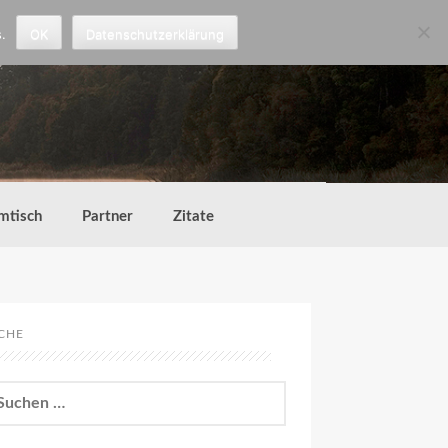
.
OK
Datenschutzerklärung
mtisch
Partner
Zitate
CHE
chen
h: