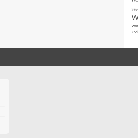
Sey
W
Wan
Zoo