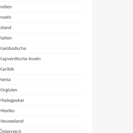
Indien
Inseln
Island
Italien
Kambodscha
Kapverdische Inseln
Karibik
Kenia
Kirgisien
Madagaskar
Mexiko
Neuseeland
Österreich