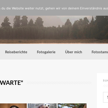
du die Website weiter nutzt, gehen wir von deinem Einverständnis aus
Reiseberichte
Fotogalerie
Über mich
Fotostam
SU
RWARTE"
Su
nac