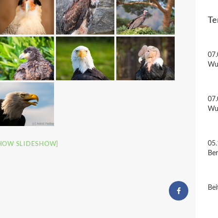
Te
07.
Wu
07.
Wu
05.
HOW SLIDESHOW]
Be
Bei