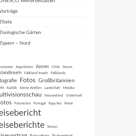
UNESCO Welterbestätten
Vorträge
Zitate
Zoologische Gärten
Zypern – Nord
Azoren
orismen
Chile
Argentinien
Devon
klandinseln
Falkland Inseln
Falklands
Fotos
Großbritannien
tografie
eln
Mexiko
Karibik
Kleine Antillen
Landschaft
ltivisionsschau
Neuseeland
Osterinsel
otos
Reise
Polynesien
Portugal
Rapa Nui
eisebericht
eiseberichte
Reisen
isevortrag