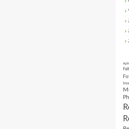
Aph
Fal
Fo
Ins
Mu
Ph
R
R
Re